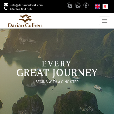
info@darianculbert.com
+84 942 054 566
EVERY
GREAT JOURNEY
BEGINS WITH A SING STEP