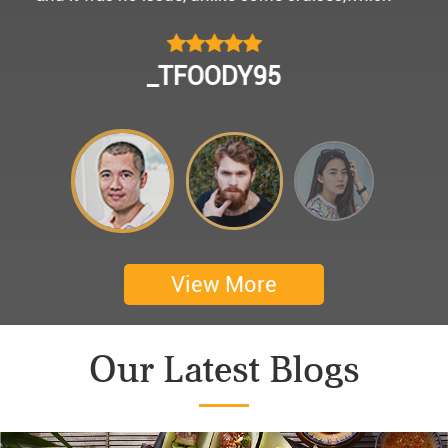
모님을 편안히 모시고 다녀왔어요.
멀미가 있으신 부모님을 배려해서 리무진에서 앞좌
CHOKYUNGSEOK
석으로 배치해주시어 고마웠습니다.
멋진 자연경관과 함께한 1박 2일 선상 여행과 카악
킹은 부모님께 멋진 추억을 만들어 주었네요.
어머니 환갑을 기념하여 몽쉐리 크루즈에서 이쁜
꽃다발과 맛있는 케잌으로 깜짝 파티를 만들어 주
셨어요. 어머니께서 큰 감동을 받으셨답니다. 멋진
추억을 만들어 주신 몽쉐리 크루즈와 Darian
View More
Culbert께 감사드려요 ^^
Thanks for giving my family good services.
Our Latest Blogs
I hope you are happy everyday.
My parents said, we were happy in harong bey. ^^
Have a nice day.