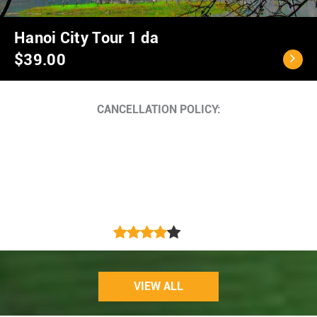
Ho Chi Minh City - C
$40.00
Cancellation Policy
<...
VIEW ALL