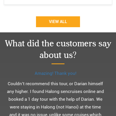
VIEW ALL
What did the customers say
about us?
Monchery cruis, 즐거웠던 어머니 환갑여행~
어머니 환갑여행을 기념하여 하롱베이, 몽쉐리 크
루즈 여행을 다녀왔어요. ^^
부모님을 모시고 가는 여행인만큼 비교적 선선한 2
월말에 Darian Culbert를 통해서 다녀왔습니다.
5성급 신식 몽쉐리 크루즈와 리무진 버스 덕분에 부