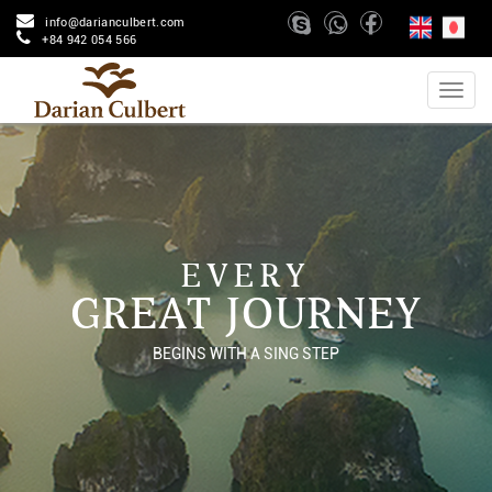
info@darianculbert.com
+84 942 054 566
EVERY
GREAT JOURNEY
BEGINS WITH A SING STEP