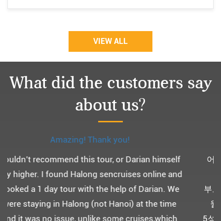
VIEW ALL
What did the customers say
about us?
Monchery cruis, 즐거웠던 어머니 환갑여행~
어머니 환갑여행을 기념하여 하롱베이, 몽쉐리 크
루즈 여행을 다녀왔어요. ^^
부모님을 모시고 가는 여행인만큼 비교적 선선한 2
월말에 Darian Culbert를 통해서 다녀왔습니다.
5성급 신식 몽쉐리 크루즈와 리무진 버스 덕분에 부