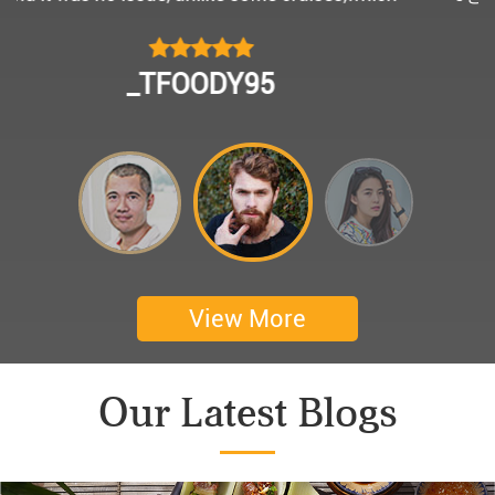
모님을 편안히 모시고 다녀왔어요.
멀미가 있으신 부모님을 배려해서 리무진에서 앞좌
CHOKYUNGSEOK
석으로 배치해주시어 고마웠습니다.
멋진 자연경관과 함께한 1박 2일 선상 여행과 카악
킹은 부모님께 멋진 추억을 만들어 주었네요.
어머니 환갑을 기념하여 몽쉐리 크루즈에서 이쁜
꽃다발과 맛있는 케잌으로 깜짝 파티를 만들어 주
셨어요. 어머니께서 큰 감동을 받으셨답니다. 멋진
추억을 만들어 주신 몽쉐리 크루즈와 Darian
View More
Culbert께 감사드려요 ^^
Thanks for giving my family good services.
Our Latest Blogs
I hope you are happy everyday.
My parents said, we were happy in harong bey. ^^
Have a nice day.