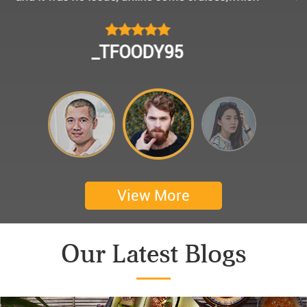
모님을 편안히 모시고 다녀왔어요.
멀미가 있으신 부모님을 배려해서 리무진에서 앞좌
CHOKYUNGSEOK
석으로 배치해주시어 고마웠습니다.
멋진 자연경관과 함께한 1박 2일 선상 여행과 카악
킹은 부모님께 멋진 추억을 만들어 주었네요.
어머니 환갑을 기념하여 몽쉐리 크루즈에서 이쁜
꽃다발과 맛있는 케잌으로 깜짝 파티를 만들어 주
셨어요. 어머니께서 큰 감동을 받으셨답니다. 멋진
추억을 만들어 주신 몽쉐리 크루즈와 Darian
View More
Culbert께 감사드려요 ^^
Thanks for giving my family good services.
Our Latest Blogs
I hope you are happy everyday.
My parents said, we were happy in harong bey. ^^
Have a nice day.