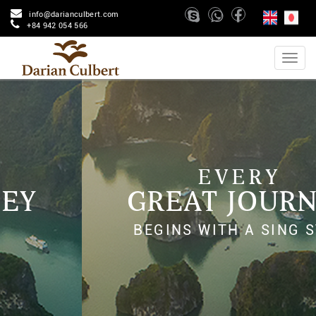
info@darianculbert.com
+84 942 054 566
EVERY
GREAT JOURNEY
BEGINS WITH A SING STEP