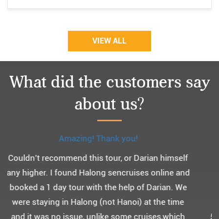
VIEW ALL
What did the customers say
about us?
Monchery cruis, 즐거웠던 어머니 환갑여행~
어머니 환갑여행을 기념하여 하롱베이, 몽쉐리 크
루즈 여행을 다녀왔어요. ^^
부모님을 모시고 가는 여행인만큼 비교적 선선한 2
월말에 Darian Culbert를 통해서 다녀왔습니다.
5성급 신식 몽쉐리 크루즈와 리무진 버스 덕분에 부