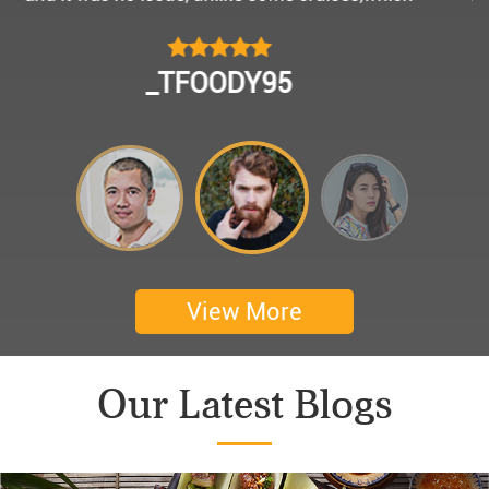
모님을 편안히 모시고 다녀왔어요.
멀미가 있으신 부모님을 배려해서 리무진에서 앞좌
CHOKYUNGSEOK
석으로 배치해주시어 고마웠습니다.
멋진 자연경관과 함께한 1박 2일 선상 여행과 카악
킹은 부모님께 멋진 추억을 만들어 주었네요.
어머니 환갑을 기념하여 몽쉐리 크루즈에서 이쁜
꽃다발과 맛있는 케잌으로 깜짝 파티를 만들어 주
셨어요. 어머니께서 큰 감동을 받으셨답니다. 멋진
추억을 만들어 주신 몽쉐리 크루즈와 Darian
View More
Culbert께 감사드려요 ^^
Thanks for giving my family good services.
Our Latest Blogs
I hope you are happy everyday.
My parents said, we were happy in harong bey. ^^
Have a nice day.