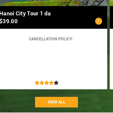
Ho Chi Minh City - C
$40.00
Cancellation Policy
<...
VIEW ALL