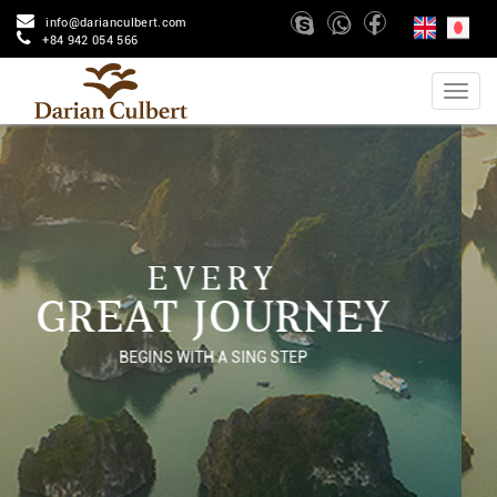
info@darianculbert.com
+84 942 054 566
EVERY
GREAT JOURNEY
BEGINS WITH A SING STEP