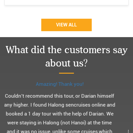
VIEW ALL
What did the customers say
about us?
Monchery cruis, 즐거웠던 어머니 환갑여행~
어머니 환갑여행을 기념하여 하롱베이, 몽쉐리 크
루즈 여행을 다녀왔어요. ^^
부모님을 모시고 가는 여행인만큼 비교적 선선한 2
월말에 Darian Culbert를 통해서 다녀왔습니다.
5성급 신식 몽쉐리 크루즈와 리무진 버스 덕분에 부