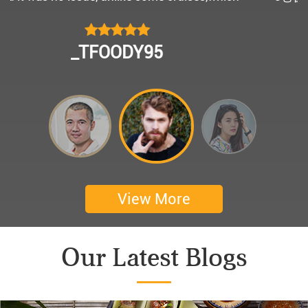
모님을 편안히 모시고 다녀왔어요.
멀미가 있으신 부모님을 배려해서 리무진에서 앞좌
CHOKYUNGSEOK
석으로 배치해주시어 고마웠습니다.
멋진 자연경관과 함께한 1박 2일 선상 여행과 카악
킹은 부모님께 멋진 추억을 만들어 주었네요.
어머니 환갑을 기념하여 몽쉐리 크루즈에서 이쁜
꽃다발과 맛있는 케잌으로 깜짝 파티를 만들어 주
셨어요. 어머니께서 큰 감동을 받으셨답니다. 멋진
추억을 만들어 주신 몽쉐리 크루즈와 Darian
View More
Culbert께 감사드려요 ^^
Thanks for giving my family good services.
Our Latest Blogs
I hope you are happy everyday.
My parents said, we were happy in harong bey. ^^
Have a nice day.