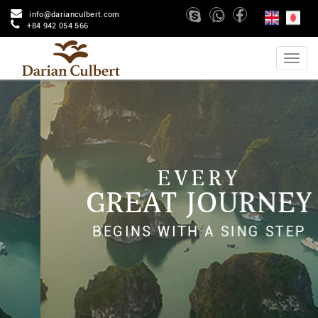
info@darianculbert.com
+84 942 054 566
EVERY
GREAT JOURNEY
BEGINS WITH A SING STEP