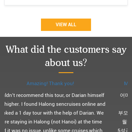
VIEW ALL
What did the customers say
about us?
Monchery cruis, 즐거웠던 어머니 환갑여행~
어머니 환갑여행을 기념하여 하롱베이, 몽쉐리 크
루즈 여행을 다녀왔어요. ^^
부모님을 모시고 가는 여행인만큼 비교적 선선한 2
월말에 Darian Culbert를 통해서 다녀왔습니다.
5성급 신식 몽쉐리 크루즈와 리무진 버스 덕분에 부