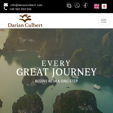
info@darianculbert.com
+84 942 054 566
EVERY
GREAT JOURNEY
BEGINS WITH A SING STEP