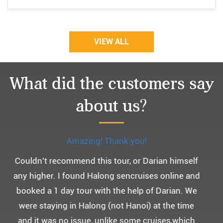
VIEW ALL
What did the customers say
about us?
Monchery cruis, 즐거웠던 어머니 환갑여행~
어머니 환갑여행을 기념하여 하롱베이, 몽쉐리 크
루즈 여행을 다녀왔어요. ^^
부모님을 모시고 가는 여행인만큼 비교적 선선한 2
월말에 Darian Culbert를 통해서 다녀왔습니다.
5성급 신식 몽쉐리 크루즈와 리무진 버스 덕분에 부