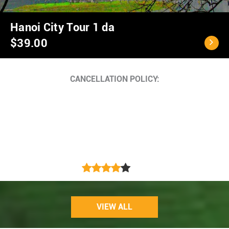
Ho Chi Minh City - C
$40.00
Cancellation Policy
<...
VIEW ALL