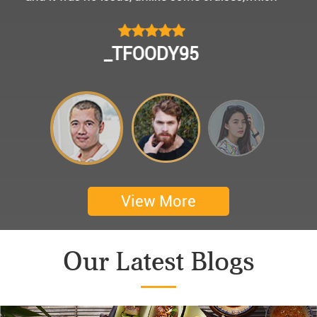
모님을 편안히 모시고 다녀왔어요.
멀미가 있으신 부모님을 배려해서 리무진에서 앞좌
CHOKYUNGSEOK
석으로 배치해주시어 고마웠습니다.
멋진 자연경관과 함께한 1박 2일 선상 여행과 카악
킹은 부모님께 멋진 추억을 만들어 주었네요.
어머니 환갑을 기념하여 몽쉐리 크루즈에서 이쁜
꽃다발과 맛있는 케잌으로 깜짝 파티를 만들어 주
셨어요. 어머니께서 큰 감동을 받으셨답니다. 멋진
추억을 만들어 주신 몽쉐리 크루즈와 Darian
View More
Culbert께 감사드려요 ^^
Thanks for giving my family good services.
Our Latest Blogs
I hope you are happy everyday.
My parents said, we were happy in harong bey. ^^
Have a nice day.