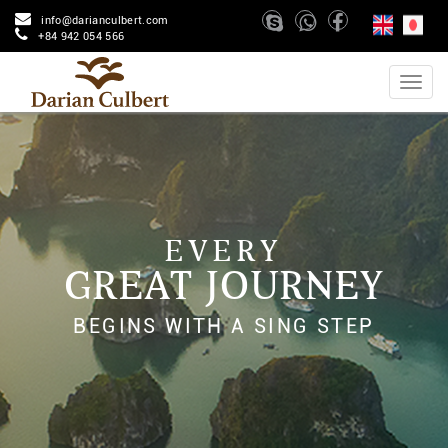
info@darianculbert.com
+84 942 054 566
EVERY
GREAT JOURNEY
BEGINS WITH A SING STEP