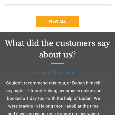
VIEW ALL
What did the customers say
about us?
Monchery cruis, 즐거웠던 어머니 환갑여행~
어머니 환갑여행을 기념하여 하롱베이, 몽쉐리 크
루즈 여행을 다녀왔어요. ^^
부모님을 모시고 가는 여행인만큼 비교적 선선한 2
월말에 Darian Culbert를 통해서 다녀왔습니다.
5성급 신식 몽쉐리 크루즈와 리무진 버스 덕분에 부