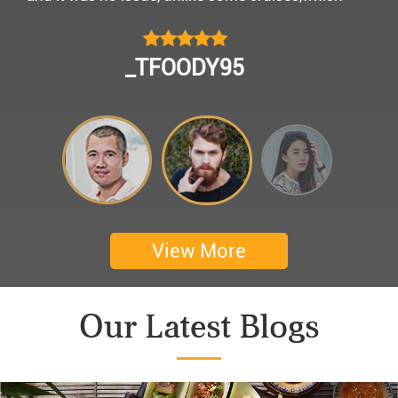
모님을 편안히 모시고 다녀왔어요.
멀미가 있으신 부모님을 배려해서 리무진에서 앞좌
CHOKYUNGSEOK
석으로 배치해주시어 고마웠습니다.
멋진 자연경관과 함께한 1박 2일 선상 여행과 카악
킹은 부모님께 멋진 추억을 만들어 주었네요.
어머니 환갑을 기념하여 몽쉐리 크루즈에서 이쁜
꽃다발과 맛있는 케잌으로 깜짝 파티를 만들어 주
셨어요. 어머니께서 큰 감동을 받으셨답니다. 멋진
추억을 만들어 주신 몽쉐리 크루즈와 Darian
View More
Culbert께 감사드려요 ^^
Thanks for giving my family good services.
Our Latest Blogs
I hope you are happy everyday.
My parents said, we were happy in harong bey. ^^
Have a nice day.