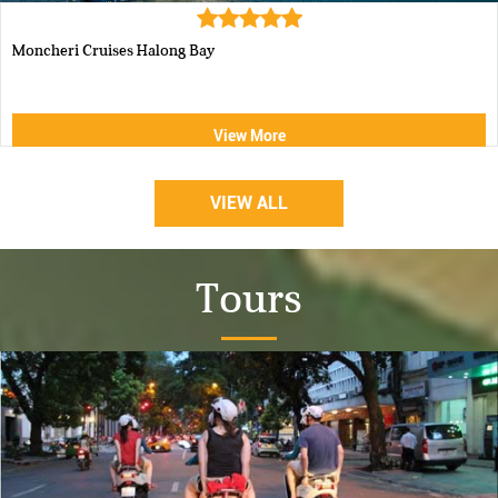
Aphrodite Cruise-best 5 star c...
View More
VIEW ALL
Tours