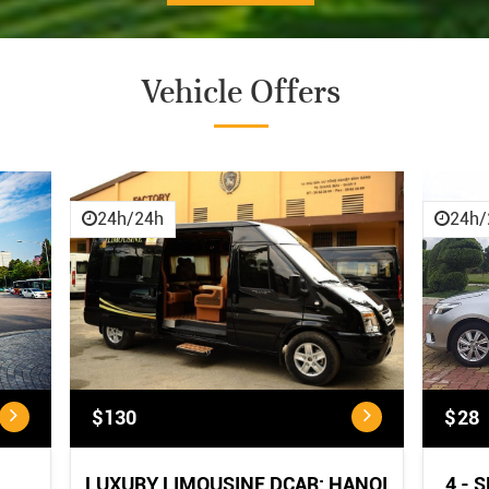
Vehicle Offers
CANCELLATION POLICY
CANCELLATION POLICY:
...
24h/24h
24h/
$130
$28
LUXURY LIMOUSINE DCAR: HANOI
4 - 