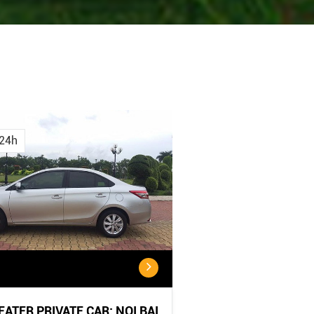
Cancellation
Cancellatio
Policy
Policy:
24h
<...
...
SEATER PRIVATE CAR: NOI BAI