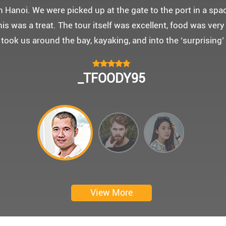
 몽쉐리 크루즈와 리무진 버스 덕분에 부모님을 편안히 모시고
신 부모님을 배려해서 리무진에서 앞좌석으로 배치해주시어 
함께한 1박 2일 선상 여행과 카악킹은 부모님께 멋진 추억을
 크루즈에서 이쁜 꽃다발과 맛있는 케잌으로 깜짝 파티를 만
 멋진 추억을 만들어 주신 몽쉐리 크루즈와 Darian Culber
CHOKYUNGSEOK
Thanks for giving my family good services.
I hope you are happy everyday.
My parents said, we were happy in harong bey. ^^
Have a nice day.
Ngày trải nghiệm: tháng 2 năm 2019
View More