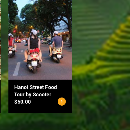
Ho Chi Minh City - Cu
MEKONG DELTA 2
Chi Tunnels Full Day
DAYS: CAN THO –
Tour
DONG THAP
$40.00
$94.00