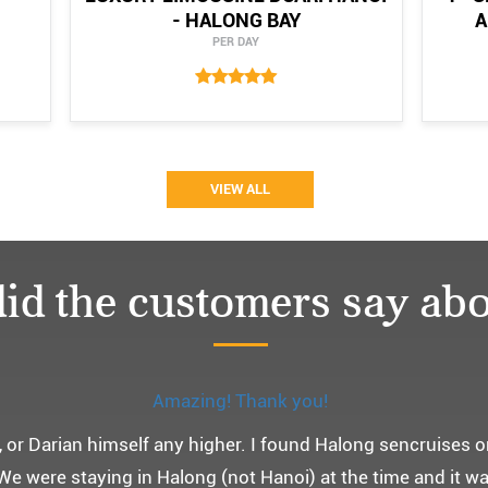
- HALONG BAY
A
PER DAY
VIEW ALL
id the customers say abo
Monchery cruis, 즐거웠던 어머니 환갑여행~
환갑여행을 기념하여 하롱베이, 몽쉐리 크루즈 여행을 다녀왔어
 여행인만큼 비교적 선선한 2월말에 Darian Culbert를 