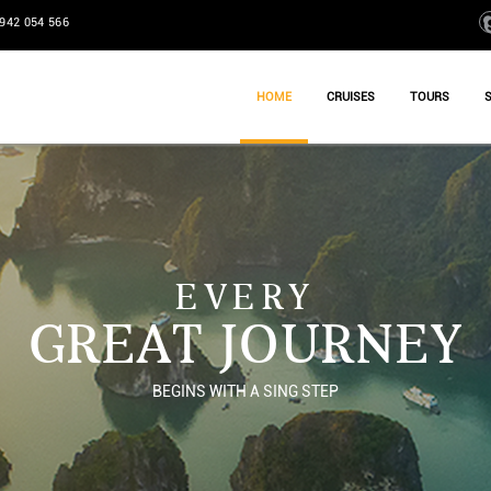
942 054 566
HOME
CRUISES
TOURS
EVERY
GREAT JOURNEY
BEGINS WITH A SING STEP