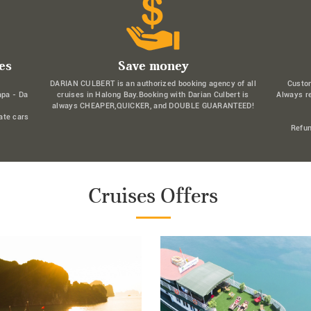
es
Save money
DARIAN CULBERT is an authorized booking agency of all
Custo
apa - Da
cruises in Halong Bay.Booking with Darian Culbert is
Always r
always CHEAPER,QUICKER, and DOUBLE GUARANTEED!
ate cars
Refun
Cruises Offers