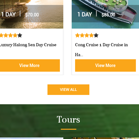
|
|
NIGHT
2 DAYS / 1 NIGHT
2 DAYS
$160.00
$160.00
 Halong Bay
Aphrodite Cruise-best 5 star c...
Athena Roy
ore
View More
VIEW ALL
Tours