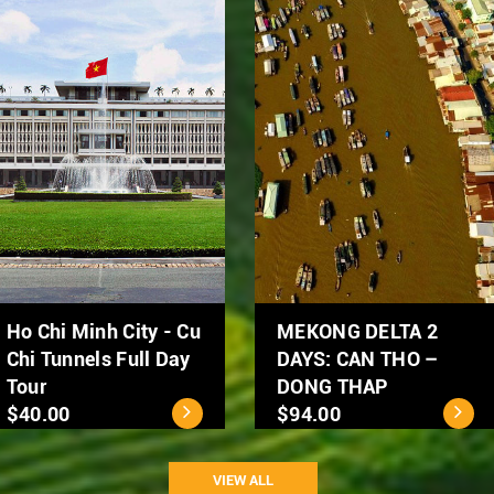
Hanoi Street Food
Hanoi City Tour 1 day
Tour by Scooter
$39.00
$50.00
VIEW ALL