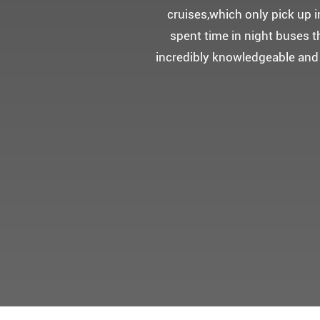
5성급 신식
멀미가 있으
멋진 자연경관과 
어머니 환갑을 기념하여 몽쉐리
감동을 받으셨답니다.