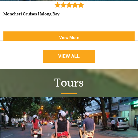
Aphrodite Cruise-best 5 star c...
View More
VIEW ALL
Tours