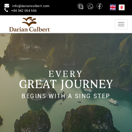
info@darianculbert.com
+84 942 054 566
EVERY
GREAT JOURNEY
BEGINS WITH A SING STEP