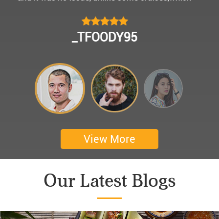
모님을 편안히 모시고 다녀왔어요.
멀미가 있으신 부모님을 배려해서 리무진에서 앞좌
CHOKYUNGSEOK
석으로 배치해주시어 고마웠습니다.
멋진 자연경관과 함께한 1박 2일 선상 여행과 카악
킹은 부모님께 멋진 추억을 만들어 주었네요.
어머니 환갑을 기념하여 몽쉐리 크루즈에서 이쁜
꽃다발과 맛있는 케잌으로 깜짝 파티를 만들어 주
셨어요. 어머니께서 큰 감동을 받으셨답니다. 멋진
추억을 만들어 주신 몽쉐리 크루즈와 Darian
View More
Culbert께 감사드려요 ^^
Thanks for giving my family good services.
Our Latest Blogs
I hope you are happy everyday.
My parents said, we were happy in harong bey. ^^
Have a nice day.