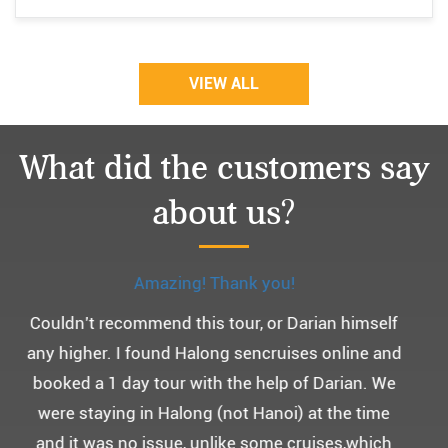
VIEW ALL
What did the customers say
about us?
Monchery cruis, 즐거웠던 어머니 환갑여행~
어머니 환갑여행을 기념하여 하롱베이, 몽쉐리 크
루즈 여행을 다녀왔어요. ^^
부모님을 모시고 가는 여행인만큼 비교적 선선한 2
월말에 Darian Culbert를 통해서 다녀왔습니다.
5성급 신식 몽쉐리 크루즈와 리무진 버스 덕분에 부