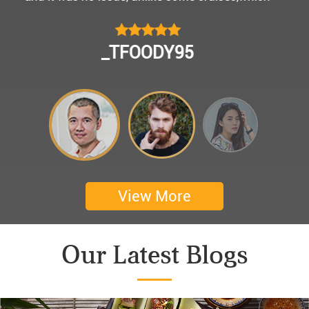
모님을 편안히 모시고 다녀왔어요.
멀미가 있으신 부모님을 배려해서 리무진에서 앞좌
CHOKYUNGSEOK
석으로 배치해주시어 고마웠습니다.
멋진 자연경관과 함께한 1박 2일 선상 여행과 카악
킹은 부모님께 멋진 추억을 만들어 주었네요.
어머니 환갑을 기념하여 몽쉐리 크루즈에서 이쁜
꽃다발과 맛있는 케잌으로 깜짝 파티를 만들어 주
셨어요. 어머니께서 큰 감동을 받으셨답니다. 멋진
추억을 만들어 주신 몽쉐리 크루즈와 Darian
View More
Culbert께 감사드려요 ^^
Thanks for giving my family good services.
Our Latest Blogs
I hope you are happy everyday.
My parents said, we were happy in harong bey. ^^
Have a nice day.