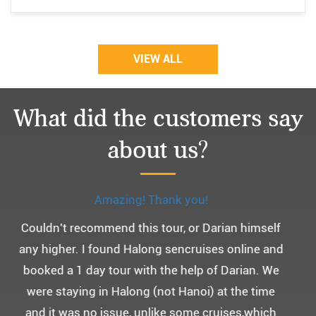
VIEW ALL
What did the customers say
about us?
Monchery cruis, 즐거웠던 어머니 환갑여행~
어머니 환갑여행을 기념하여 하롱베이, 몽쉐리 크
루즈 여행을 다녀왔어요. ^^
부모님을 모시고 가는 여행인만큼 비교적 선선한 2
월말에 Darian Culbert를 통해서 다녀왔습니다.
5성급 신식 몽쉐리 크루즈와 리무진 버스 덕분에 부