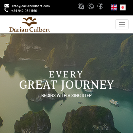
info@darianculbert.com
+84 942 054 566
EVERY
GREAT JOURNEY
BEGINS WITH A SING STEP