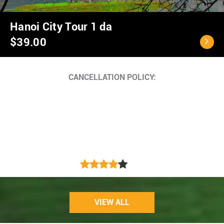
Ho Chi Minh City - C
$40.00
Cancellation Policy
<...
VIEW ALL