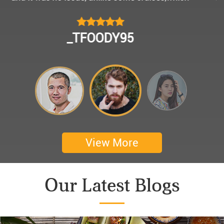
모님을 편안히 모시고 다녀왔어요.
멀미가 있으신 부모님을 배려해서 리무진에서 앞좌
CHOKYUNGSEOK
석으로 배치해주시어 고마웠습니다.
멋진 자연경관과 함께한 1박 2일 선상 여행과 카악
킹은 부모님께 멋진 추억을 만들어 주었네요.
어머니 환갑을 기념하여 몽쉐리 크루즈에서 이쁜
꽃다발과 맛있는 케잌으로 깜짝 파티를 만들어 주
셨어요. 어머니께서 큰 감동을 받으셨답니다. 멋진
추억을 만들어 주신 몽쉐리 크루즈와 Darian
View More
Culbert께 감사드려요 ^^
Thanks for giving my family good services.
Our Latest Blogs
I hope you are happy everyday.
My parents said, we were happy in harong bey. ^^
Have a nice day.