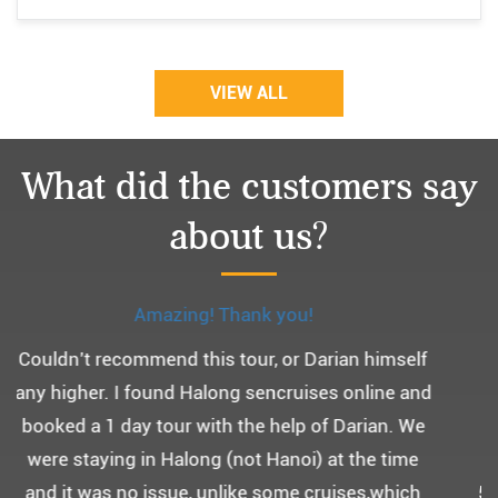
VIEW ALL
What did the customers say
about us?
Monchery cruis, 즐거웠던 어머니 환갑여행~
어머니 환갑여행을 기념하여 하롱베이, 몽쉐리 크
루즈 여행을 다녀왔어요. ^^
부모님을 모시고 가는 여행인만큼 비교적 선선한 2
월말에 Darian Culbert를 통해서 다녀왔습니다.
5성급 신식 몽쉐리 크루즈와 리무진 버스 덕분에 부