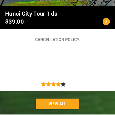
Ho Chi Minh City - C
$40.00
Cancellation Policy
<...
VIEW ALL