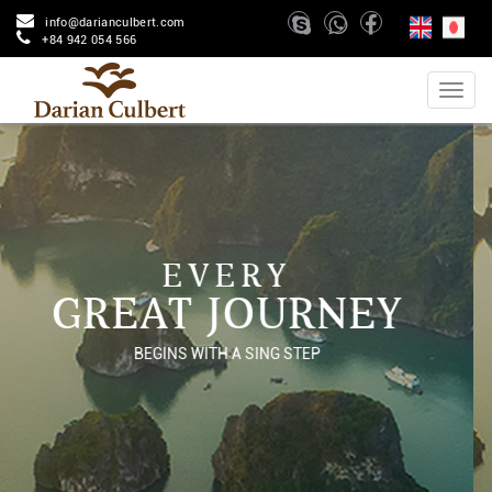
info@darianculbert.com
+84 942 054 566
EVERY
GREAT JOURNEY
BEGINS WITH A SING STEP