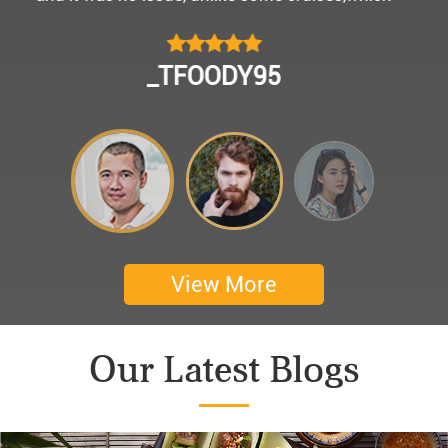
모님을 편안히 모시고 다녀왔어요.
멀미가 있으신 부모님을 배려해서 리무진에서 앞좌
CHOKYUNGSEOK
석으로 배치해주시어 고마웠습니다.
멋진 자연경관과 함께한 1박 2일 선상 여행과 카악
킹은 부모님께 멋진 추억을 만들어 주었네요.
어머니 환갑을 기념하여 몽쉐리 크루즈에서 이쁜
꽃다발과 맛있는 케잌으로 깜짝 파티를 만들어 주
셨어요. 어머니께서 큰 감동을 받으셨답니다. 멋진
추억을 만들어 주신 몽쉐리 크루즈와 Darian
View More
Culbert께 감사드려요 ^^
Thanks for giving my family good services.
Our Latest Blogs
I hope you are happy everyday.
My parents said, we were happy in harong bey. ^^
Have a nice day.