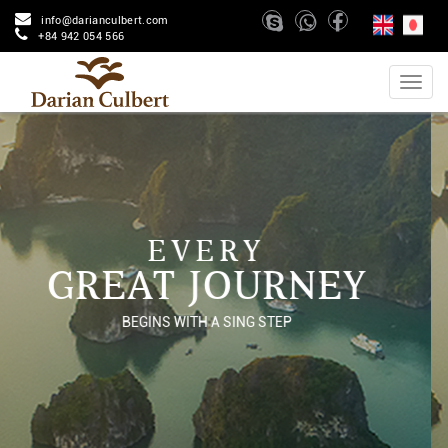
info@darianculbert.com
+84 942 054 566
EVERY
GREAT JOURNEY
BEGINS WITH A SING STEP