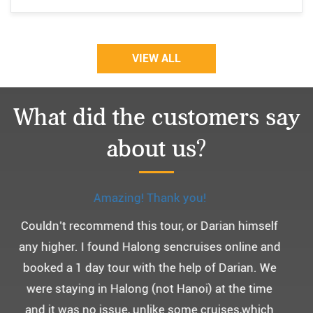
VIEW ALL
What did the customers say
about us?
Monchery cruis, 즐거웠던 어머니 환갑여행~
어머니 환갑여행을 기념하여 하롱베이, 몽쉐리 크
루즈 여행을 다녀왔어요. ^^
부모님을 모시고 가는 여행인만큼 비교적 선선한 2
월말에 Darian Culbert를 통해서 다녀왔습니다.
5성급 신식 몽쉐리 크루즈와 리무진 버스 덕분에 부