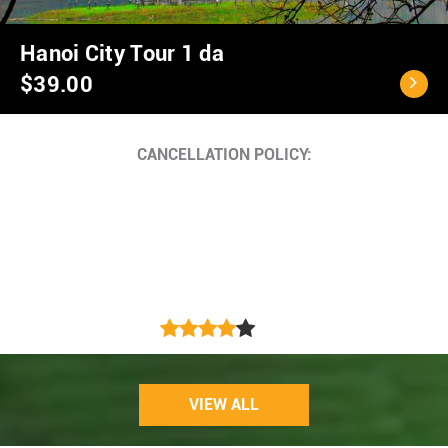
Ho Chi Minh City - C
$40.00
Cancellation Policy
<...
VIEW ALL