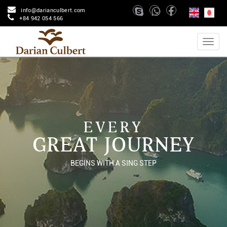
info@darianculbert.com
+84 942 054 566
EVERY
GREAT JOURNEY
BEGINS WITH A SING STEP