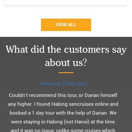
VIEW ALL
What did the customers say
about us?
Monchery cruis, 즐거웠던 어머니 환갑여행~
어머니 환갑여행을 기념하여 하롱베이, 몽쉐리 크
루즈 여행을 다녀왔어요. ^^
부모님을 모시고 가는 여행인만큼 비교적 선선한 2
월말에 Darian Culbert를 통해서 다녀왔습니다.
5성급 신식 몽쉐리 크루즈와 리무진 버스 덕분에 부