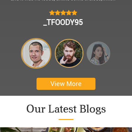
모님을 편안히 모시고 다녀왔어요.
멀미가 있으신 부모님을 배려해서 리무진에서 앞좌
CHOKYUNGSEOK
석으로 배치해주시어 고마웠습니다.
멋진 자연경관과 함께한 1박 2일 선상 여행과 카악
킹은 부모님께 멋진 추억을 만들어 주었네요.
어머니 환갑을 기념하여 몽쉐리 크루즈에서 이쁜
꽃다발과 맛있는 케잌으로 깜짝 파티를 만들어 주
셨어요. 어머니께서 큰 감동을 받으셨답니다. 멋진
추억을 만들어 주신 몽쉐리 크루즈와 Darian
View More
Culbert께 감사드려요 ^^
Thanks for giving my family good services.
Our Latest Blogs
I hope you are happy everyday.
My parents said, we were happy in harong bey. ^^
Have a nice day.