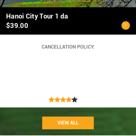
Ho Chi Minh City - C
$40.00
Cancellation Policy
<...
VIEW ALL