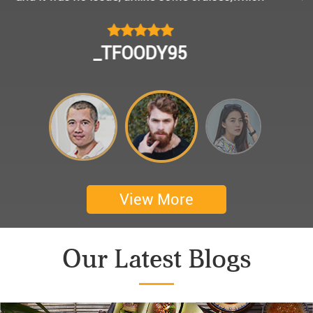
모님을 편안히 모시고 다녀왔어요.
멀미가 있으신 부모님을 배려해서 리무진에서 앞좌
CHOKYUNGSEOK
석으로 배치해주시어 고마웠습니다.
멋진 자연경관과 함께한 1박 2일 선상 여행과 카악
킹은 부모님께 멋진 추억을 만들어 주었네요.
어머니 환갑을 기념하여 몽쉐리 크루즈에서 이쁜
꽃다발과 맛있는 케잌으로 깜짝 파티를 만들어 주
셨어요. 어머니께서 큰 감동을 받으셨답니다. 멋진
추억을 만들어 주신 몽쉐리 크루즈와 Darian
View More
Culbert께 감사드려요 ^^
Thanks for giving my family good services.
Our Latest Blogs
I hope you are happy everyday.
My parents said, we were happy in harong bey. ^^
Have a nice day.