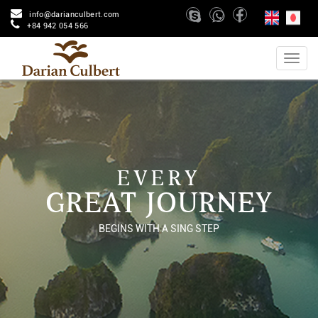
info@darianculbert.com
+84 942 054 566
EVERY
GREAT JOURNEY
BEGINS WITH A SING STEP