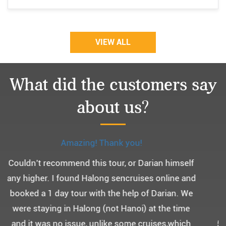
VIEW ALL
What did the customers say
about us?
Monchery cruis, 즐거웠던 어머니 환갑여행~
어머니 환갑여행을 기념하여 하롱베이, 몽쉐리 크
루즈 여행을 다녀왔어요. ^^
부모님을 모시고 가는 여행인만큼 비교적 선선한 2
월말에 Darian Culbert를 통해서 다녀왔습니다.
5성급 신식 몽쉐리 크루즈와 리무진 버스 덕분에 부