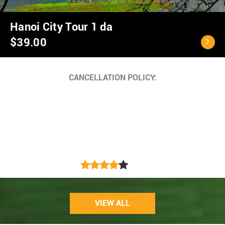
Ho Chi Minh City - C
$40.00
Cancellation Policy
<...
VIEW ALL