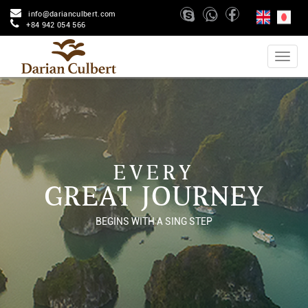
info@darianculbert.com
+84 942 054 566
EVERY
GREAT JOURNEY
BEGINS WITH A SING STEP