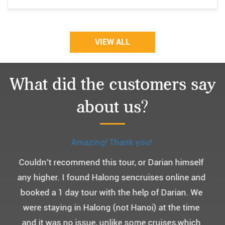
VIEW ALL
What did the customers say
about us?
Monchery cruis, 즐거웠던 어머니 환갑여행~
어머니 환갑여행을 기념하여 하롱베이, 몽쉐리 크
루즈 여행을 다녀왔어요. ^^
부모님을 모시고 가는 여행인만큼 비교적 선선한 2
월말에 Darian Culbert를 통해서 다녀왔습니다.
5성급 신식 몽쉐리 크루즈와 리무진 버스 덕분에 부