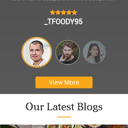
모님을 편안히 모시고 다녀왔어요.
멀미가 있으신 부모님을 배려해서 리무진에서 앞좌
CHOKYUNGSEOK
석으로 배치해주시어 고마웠습니다.
멋진 자연경관과 함께한 1박 2일 선상 여행과 카악
킹은 부모님께 멋진 추억을 만들어 주었네요.
어머니 환갑을 기념하여 몽쉐리 크루즈에서 이쁜
꽃다발과 맛있는 케잌으로 깜짝 파티를 만들어 주
셨어요. 어머니께서 큰 감동을 받으셨답니다. 멋진
추억을 만들어 주신 몽쉐리 크루즈와 Darian
View More
Culbert께 감사드려요 ^^
Thanks for giving my family good services.
Our Latest Blogs
I hope you are happy everyday.
My parents said, we were happy in harong bey. ^^
Have a nice day.