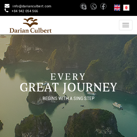
info@darianculbert.com
+84 942 054 566
EVERY
GREAT JOURNEY
BEGINS WITH A SING STEP