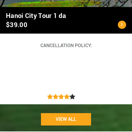
Ho Chi Minh City - C
$40.00
Cancellation Policy
<...
VIEW ALL