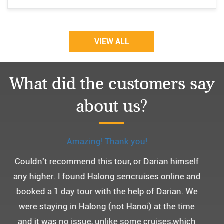
VIEW ALL
What did the customers say
about us?
Monchery cruis, 즐거웠던 어머니 환갑여행~
어머니 환갑여행을 기념하여 하롱베이, 몽쉐리 크
루즈 여행을 다녀왔어요. ^^
부모님을 모시고 가는 여행인만큼 비교적 선선한 2
월말에 Darian Culbert를 통해서 다녀왔습니다.
5성급 신식 몽쉐리 크루즈와 리무진 버스 덕분에 부