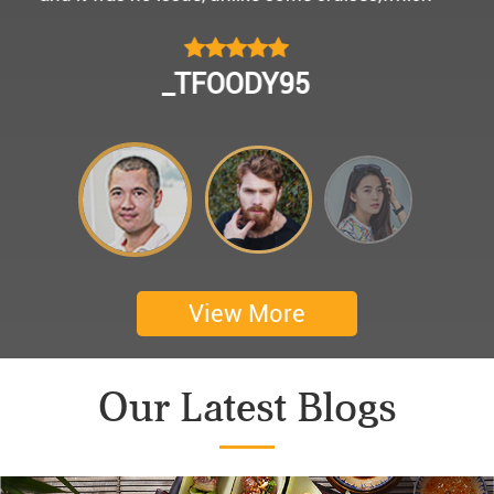
모님을 편안히 모시고 다녀왔어요.
멀미가 있으신 부모님을 배려해서 리무진에서 앞좌
CHOKYUNGSEOK
석으로 배치해주시어 고마웠습니다.
멋진 자연경관과 함께한 1박 2일 선상 여행과 카악
킹은 부모님께 멋진 추억을 만들어 주었네요.
어머니 환갑을 기념하여 몽쉐리 크루즈에서 이쁜
꽃다발과 맛있는 케잌으로 깜짝 파티를 만들어 주
셨어요. 어머니께서 큰 감동을 받으셨답니다. 멋진
추억을 만들어 주신 몽쉐리 크루즈와 Darian
View More
Culbert께 감사드려요 ^^
Thanks for giving my family good services.
Our Latest Blogs
I hope you are happy everyday.
My parents said, we were happy in harong bey. ^^
Have a nice day.