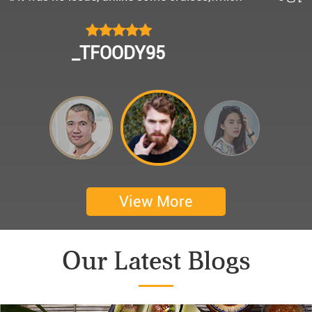
모님을 편안히 모시고 다녀왔어요.
멀미가 있으신 부모님을 배려해서 리무진에서 앞좌
CHOKYUNGSEOK
석으로 배치해주시어 고마웠습니다.
멋진 자연경관과 함께한 1박 2일 선상 여행과 카악
킹은 부모님께 멋진 추억을 만들어 주었네요.
어머니 환갑을 기념하여 몽쉐리 크루즈에서 이쁜
꽃다발과 맛있는 케잌으로 깜짝 파티를 만들어 주
셨어요. 어머니께서 큰 감동을 받으셨답니다. 멋진
추억을 만들어 주신 몽쉐리 크루즈와 Darian
View More
Culbert께 감사드려요 ^^
Thanks for giving my family good services.
Our Latest Blogs
I hope you are happy everyday.
My parents said, we were happy in harong bey. ^^
Have a nice day.