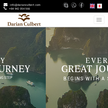
info@darianculbert.com
+84 942 054 566
EVERY
GREAT JOURNEY
BEGINS WITH A SING STEP