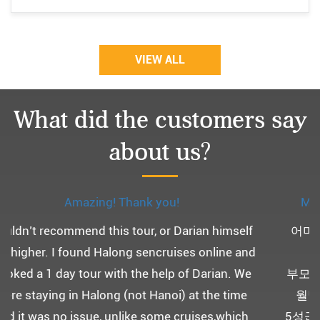
VIEW ALL
What did the customers say
about us?
Monchery cruis, 즐거웠던 어머니 환갑여행~
어머니 환갑여행을 기념하여 하롱베이, 몽쉐리 크
루즈 여행을 다녀왔어요. ^^
부모님을 모시고 가는 여행인만큼 비교적 선선한 2
월말에 Darian Culbert를 통해서 다녀왔습니다.
5성급 신식 몽쉐리 크루즈와 리무진 버스 덕분에 부