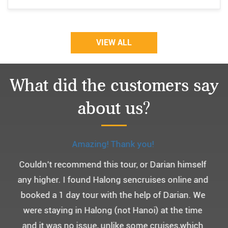
VIEW ALL
What did the customers say
about us?
Monchery cruis, 즐거웠던 어머니 환갑여행~
어머니 환갑여행을 기념하여 하롱베이, 몽쉐리 크
루즈 여행을 다녀왔어요. ^^
부모님을 모시고 가는 여행인만큼 비교적 선선한 2
월말에 Darian Culbert를 통해서 다녀왔습니다.
5성급 신식 몽쉐리 크루즈와 리무진 버스 덕분에 부