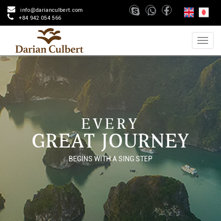
info@darianculbert.com
+84 942 054 566
EVERY
GREAT JOURNEY
BEGINS WITH A SING STEP