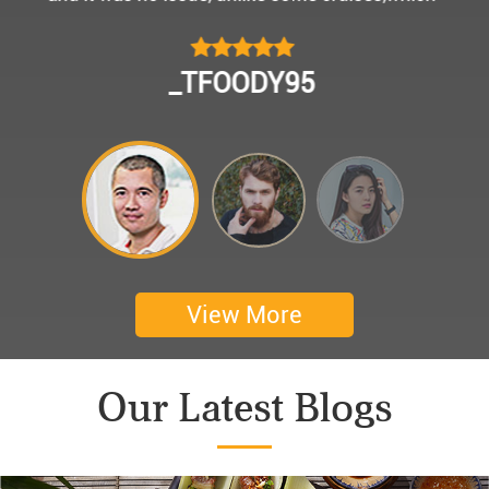
모님을 편안히 모시고 다녀왔어요.
멀미가 있으신 부모님을 배려해서 리무진에서 앞좌
CHOKYUNGSEOK
석으로 배치해주시어 고마웠습니다.
멋진 자연경관과 함께한 1박 2일 선상 여행과 카악
킹은 부모님께 멋진 추억을 만들어 주었네요.
어머니 환갑을 기념하여 몽쉐리 크루즈에서 이쁜
꽃다발과 맛있는 케잌으로 깜짝 파티를 만들어 주
셨어요. 어머니께서 큰 감동을 받으셨답니다. 멋진
추억을 만들어 주신 몽쉐리 크루즈와 Darian
View More
Culbert께 감사드려요 ^^
Thanks for giving my family good services.
Our Latest Blogs
I hope you are happy everyday.
My parents said, we were happy in harong bey. ^^
Have a nice day.