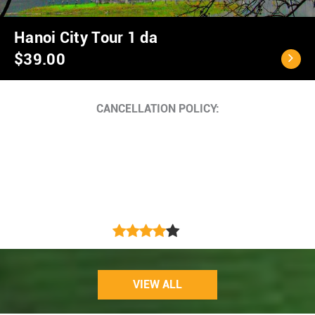
Ho Chi Minh City - C
$40.00
Cancellation Policy
<...
VIEW ALL