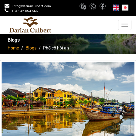
info@darianculbert.com
+84 942 054 566
Blogs
Home
Blogs
Phố cổ hội an