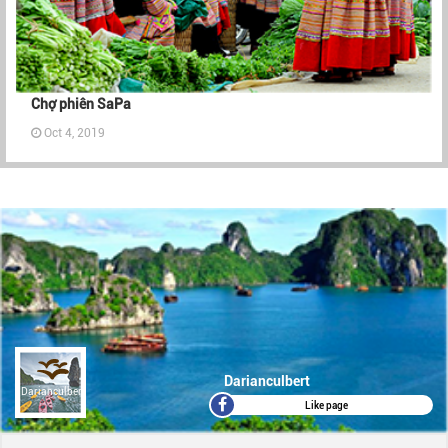
Chợ phiên SaPa
Oct 4, 2019
Darianculbert
Darianculbert
Like page