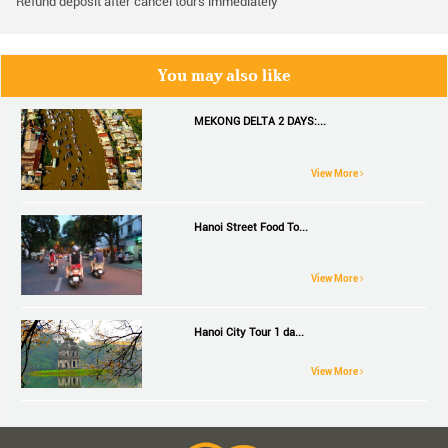
Refund deposit after cancel tours immediately
You may also like
MEKONG DELTA 2 DAYS:...
View More
Hanoi Street Food To...
View More
Hanoi City Tour 1 da...
View More