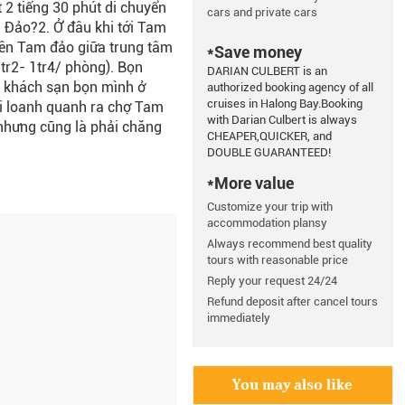
t 2 tiếng 30 phút di chuyển
cars and private cars
am Đảo?2. Ở đâu khi tới Tam
iên Tam đảo giữa trung tâm
*Save money
tr2- 1tr4/ phòng). Bọn
DARIAN CULBERT is an
ay khách sạn bọn mình ở
authorized booking agency of all
cruises in Halong Bay.Booking
đi loanh quanh ra chợ Tam
with Darian Culbert is always
nhưng cũng là phải chăng
CHEAPER,QUICKER, and
DOUBLE GUARANTEED!
*More value
Customize your trip with
accommodation plansy
Always recommend best quality
tours with reasonable price
Reply your request 24/24
Refund deposit after cancel tours
immediately
You may also like