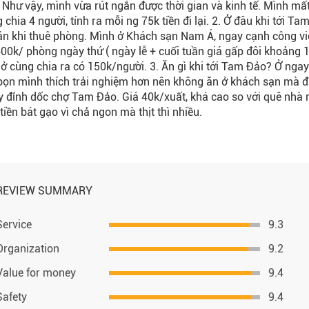
. Như vậy, mình vừa rút ngắn được thời gian và kinh tế. Mình mấ
g chia 4 người, tính ra mỗi ng 75k tiền đi lại. 2. Ở đâu khi tới T
ăn khi thuê phòng. Mình ở Khách sạn Nam Á, ngay cạnh công v
00k/ phòng ngày thứ ( ngày lễ + cuối tuần giá gấp đôi khoảng 1
 ở cùng chia ra có 150k/người. 3. Ăn gì khi tới Tam Đảo? Ở ng
bọn mình thích trải nghiệm hơn nên không ăn ở khách sạn mà 
 đỉnh dốc chợ Tam Đảo. Giá 40k/xuất, khá cao so với quê nhà 
tiền bát gạo vì chả ngon mà thịt thì nhiều.
REVIEW SUMMARY
Service
9.3
Organization
9.2
Value for money
9.4
Safety
9.4