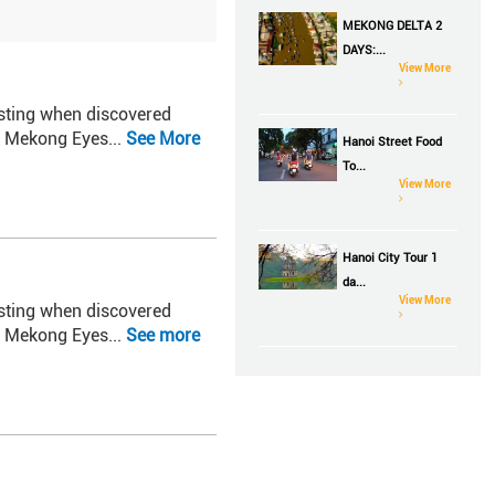
MEKONG DELTA 2
DAYS:...
View More
resting when discovered
on Mekong Eyes...
See More
Hanoi Street Food
To...
View More
Hanoi City Tour 1
da...
View More
resting when discovered
on Mekong Eyes...
See more