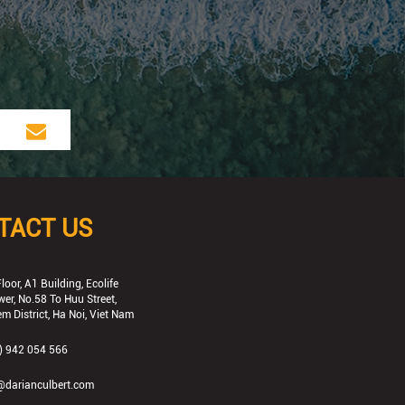
TACT US
loor, A1 Building, Ecolife
wer, No.58 To Huu Street,
m District, Ha Noi, Viet Nam
) 942 054 566
@darianculbert.com