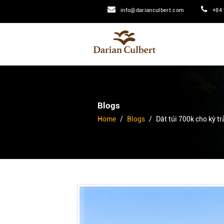
info@darianculbert.com
+84 
Blogs
Home
Blogs
Dắt túi 700k cho kỳ t