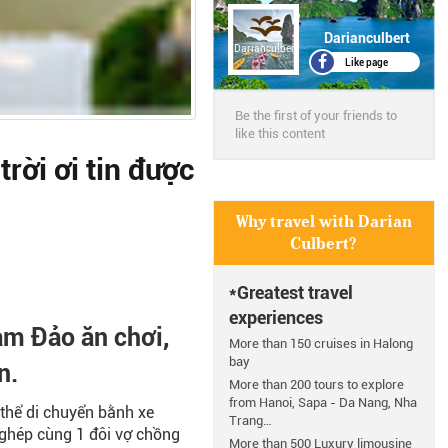
Darianculbert
Darianculbert
Like page
Be the first of your friends to
like this content
rời ơi tin được
Why travel with Darian
Culbert?
*Greatest travel
experiences
am Đảo ăn chơi,
More than 150 cruises in Halong
bay
n.
More than 200 tours to explore
from Hanoi, Sapa - Da Nang, Nha
thể di chuyển bằnh xe
Trang…
 ghép cùng 1 đôi vợ chồng
More than 500 Luxury limousine