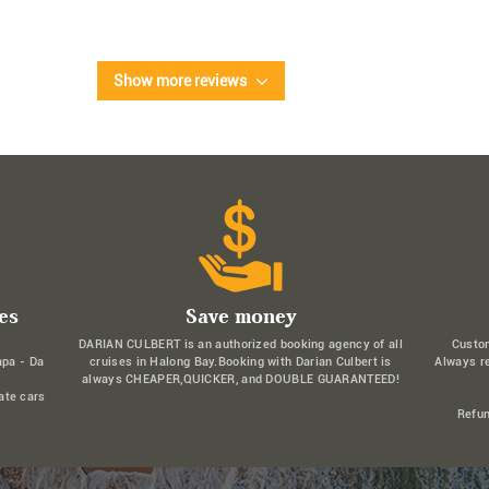
Show more reviews
es
Save money
DARIAN CULBERT is an authorized booking agency of all
Custo
apa - Da
cruises in Halong Bay.Booking with Darian Culbert is
Always r
always CHEAPER,QUICKER, and DOUBLE GUARANTEED!
ate cars
Refun